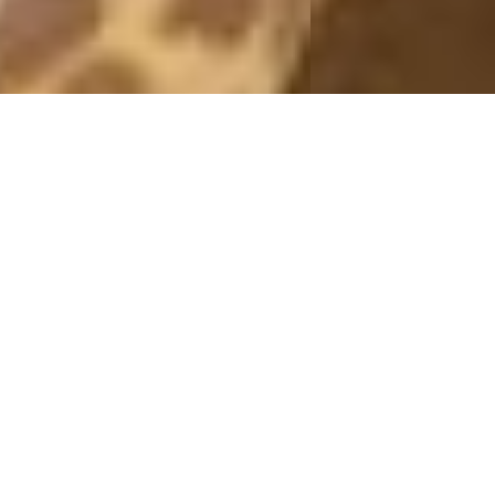
Q&A
SVAREN
28 April, 2010 - 20:57
Var inte du inne hos Lajke.se och skrev hos henne att hon
skulle vinna? För Lajke.se heter definitivt INTE Erika S, hon
here Rebecca Erkenstam. Eller har du ändrat dig?
Svar: Eller så får man tänka ett steg längre och förstå att