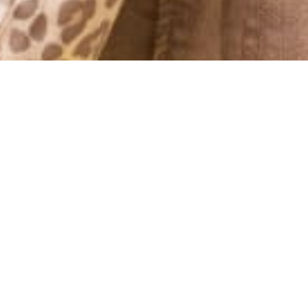
HOLLYWOOD BABY!
26 February, 2012 - 08:00
AAAH, nu hoppar jag på planet till Paris och sedan vidare till
Los Angeles & HOLLYWOOD! Jag flyger hela dagen och landar
inte förrän sent ikväll svensk tid. Ha det bäst så länge! PUSS! ♥