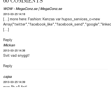
60
COMMENTS
WOW - MegaConz.se | MegaConz.se
2013-03-25 14:18
[…] more here: Fashion: Kenzas var hupso_services_c=new
Array("twitter","facebook_like","facebook_send","google","linked
[…]
Reply
Mickan
2013-03-25 14:38
Svit vad snyggt!
Reply
cajsa
2013-03-25 14:39
men åh så fint!
Reply
Dixi Wonderland - Hemmafru vid 22 års ålder