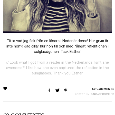
Titta vad jag fick från en läsare i Nederländerna! Hur grym är
inte hon?! Jag gillar hur hon till och med fångat reflektionen i
solglasögonen. Tack Esther!
// Look what I got from a reader in the Netherlands! Isn’t she
awesome?! I like how she even captured the reflection in the
sunglasses. Thank you Esther!
60
COMMENTS
POSTED IN:
UNCATEGORIZED