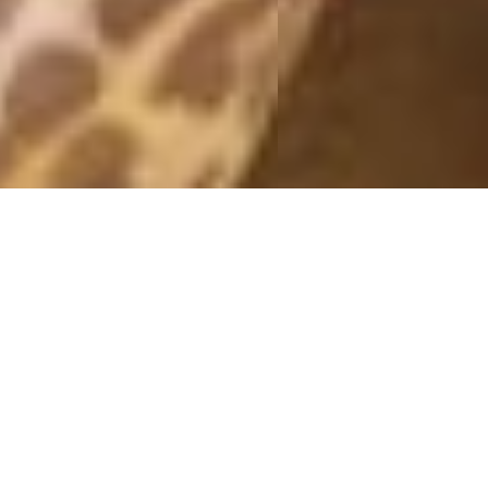
16E JUNI 2013
16 June, 2013 - 16:15
FYFAN vilken dag igår! Hade så sjukt kul! Jag behövde en ledig
dag där jag bara fick släppa loss och ha kul, och det med
älskade Alexandra vid min sida. Hon hjälpte till på jobbet sent i
fredags och sedan sov hon över här hos oss. Igår morse när vi
vaknade gjorde hon frukost och sedan gjorde vi oss i ordning
inför Summerburst. Mötte upp vänner på Utecompagniet för
lunch och vin i solen, och sedan vidare upp till Stadion där det