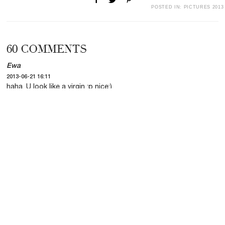
POSTED IN:
PICTURES 2013
60
COMMENTS
Ewa
2013-06-21 16:11
haha, U look like a virgin ;p nice:)
visit me:
http://www.ewadymek.blogspot.com
leave a comment and i will visit u :)
Reply
Alexandra
2013-06-21 16:12
Kan du sluta göra reklam för Ivy revel i alla finns outfits de
senaste 2 veckorna. Folk vet om märket, ni har modeller på eran
sida som visar upp kläderna , det räcker.