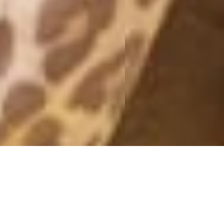
INSTA WEEK @KENZAS
24 July, 2013 - 20:00
Såhär har senaste veckan sett ut på min Instagram! :) Nu är jag