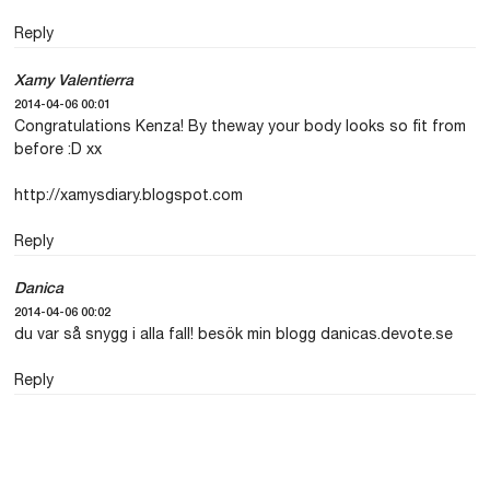
Reply
Xamy Valentierra
2014-04-06 00:01
Congratulations Kenza! By theway your body looks so fit from
before :D xx
http://xamysdiary.blogspot.com
Reply
Danica
2014-04-06 00:02
du var så snygg i alla fall! besök min blogg danicas.devote.se
Reply
Alexandra
2014-04-06 00:18
Hej Kenza! Älskar att du är med i lets dance! Men jag bara