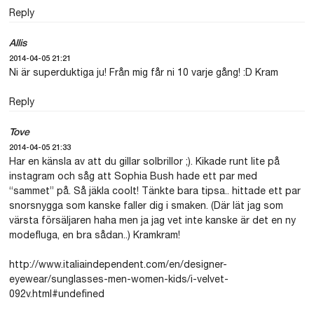
Reply
Allis
2014-04-05 21:21
Ni är superduktiga ju! Från mig får ni 10 varje gång! :D Kram
Reply
Tove
2014-04-05 21:33
Har en känsla av att du gillar solbrillor ;). Kikade runt lite på
instagram och såg att Sophia Bush hade ett par med
“sammet” på. Så jäkla coolt! Tänkte bara tipsa.. hittade ett par
snorsnygga som kanske faller dig i smaken. (Där lät jag som
värsta försäljaren haha men ja jag vet inte kanske är det en ny
modefluga, en bra sådan..) Kramkram!
http://www.italiaindependent.com/en/designer-
eyewear/sunglasses-men-women-kids/i-velvet-
092v.html#undefined