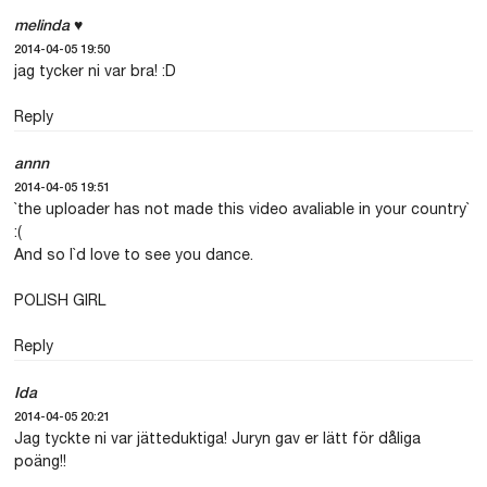
melinda ♥
2014-04-05 19:50
jag tycker ni var bra! :D
Reply
annn
2014-04-05 19:51
`the uploader has not made this video avaliable in your country`
:(
And so I`d love to see you dance.
POLISH GIRL
Reply
Ida
2014-04-05 20:21
Jag tyckte ni var jätteduktiga! Juryn gav er lätt för dåliga
poäng!!