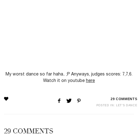
My worst dance so far haha.. ;P Anyways, judges scores: 7,7,6.
Watch it on youtube
here
29
COMMENTS
POSTED IN:
LET'S DANCE
29
COMMENTS