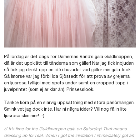
På lördag är det dags för Damernas Värld’s gala Guldknappen,
då är det uppklätt till tänderna som gäller! När jag fick inbjudan
så fick jag direkt upp en idé i huvudet vad gäller min gala-look.
Så imorse var jag förbi Ida Sjöstedt för att prova av grejerna,
en ljusrosa tyllkjol med spets under samt en croppad topp i
juvelprintet (som ej är klar än). Prinsesslook.
Tänkte köra på en slarvig uppsättning med stora pärlörhängen.
Smink vet jag dock inte. Har ni några idéer? Vill nog få in lite
ljusrosa skimmer! :-)
// It’s time for the Guldknappen gala on Saturday! That means
dressing up for real. When I got the invitation I immediately got an