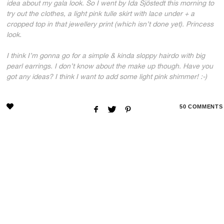
idea about my gala look. So I went by Ida Sjöstedt this morning to
try out the clothes, a light pink tulle skirt with lace under + a
cropped top in that jewellery print (which isn’t done yet). Princess
look.
I think I’m gonna go for a simple & kinda sloppy hairdo with big
pearl earrings. I don’t know about the make up though. Have you
got any ideas? I think I want to add some light pink shimmer! :-)
50
COMMENTS
POSTED IN:
UNCATEGORIZED
50
COMMENTS
Nina
2014-08-18 13:31
Ser fram emot resultatet :)
Reply