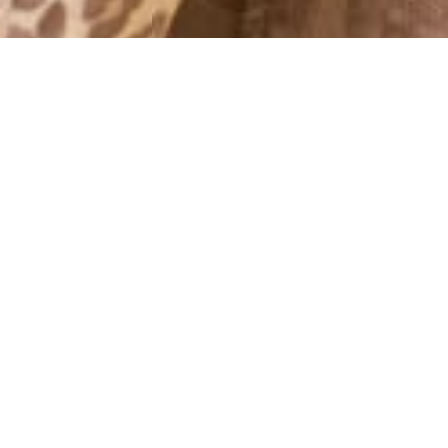
MONTHLY ARCHIVES: JANUARY 2012
DONE!
30 January, 2012 - 17:13
Nu är vi klara här! Det har varit jättekul och jag längtar efter
resultatet. Numret jag är med i kommer ut i slutet på februari.
Säger till då!
Nu ska jag och mitt stora barr åka hem, haha. Vågar inte sätta
borsten i det… :P