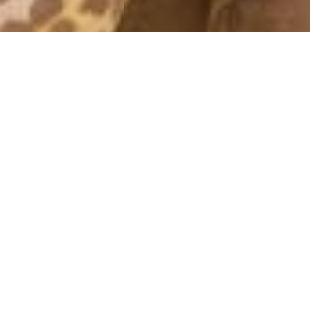
YEARLY ARCHIVES: 2010
GOTT NYTT ÅR!
31 December, 2010 - 14:49
Nu drar vi ut och firar nyår! Vi är ju sex timmar före här så när
klockan slår tolv här har ju ni flera timmar kvar på det gamla
året. Vi ska iallafall ut och käka, sedan blir det någon drink eller
två innan tolvslaget, och vid tolvslaget hoppas vi på att vi står
på stranden (om det inte regnar dvs..) och släpper upp khom
loys och skålar med champagne.
Sedan hamnar vi nog på Green Mango! Vi var där igår, en stor
klubb med grym musik. Bara hiphop and rnb! Vi hade så jääkla