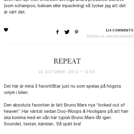
(som schampoo, balsam eller inpackning) så tycker jag att det
är värt det.
114
COMMENTS
POSTED IN:
UNCATEGORIZED
REPEAT
22 October, 2012 - 12:05
Det här är mina 3 favoritlåtar just nu som spelas på högsta
volym i bilen.
Den absoluta favoriten är lätt Bruno Mars nya “locked out of
heaven”. Har väntat sedan Doo-Woops & Hooligans på att han
ska komma med en sån här typisk Bruno Mars-låt igen.
Soundet, texten, känslan.. Så sjukt bra!