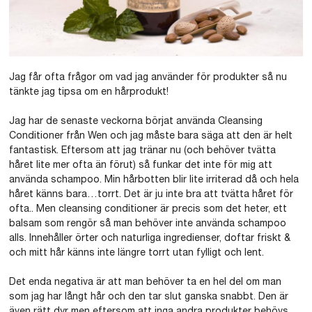
Jag får ofta frågor om vad jag använder för produkter så nu
tänkte jag tipsa om en hårprodukt!
Jag har de senaste veckorna börjat använda Cleansing
Conditioner från Wen och jag måste bara säga att den är helt
fantastisk. Eftersom att jag tränar nu (och behöver tvätta
håret lite mer ofta än förut) så funkar det inte för mig att
använda schampoo. Min hårbotten blir lite irriterad då och hela
håret känns bara…torrt. Det är ju inte bra att tvätta håret för
ofta.. Men cleansing conditioner är precis som det heter, ett
balsam som rengör så man behöver inte använda schampoo
alls. Innehåller örter och naturliga ingredienser, doftar friskt &
och mitt hår känns inte längre torrt utan fylligt och lent.
Det enda negativa är att man behöver ta en hel del om man
som jag har långt hår och den tar slut ganska snabbt. Den är
även rätt dyr men eftersom att inga andra produkter behövs