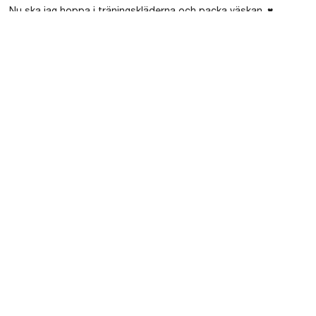
Nu ska jag hoppa i träningskläderna och packa väskan. ♥
Bild från i lördags. Nu byter jag ut vinglaset mot vattenflaskan och
dansgolvet mot en svettig zumba-sal. Weho!