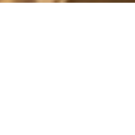
STAN
31 January, 2012 - 16:56
Har hängt i stan med mitt lilla troll haha.. Lunchat, fikat och
skrattat massor. Nu ska jag möta upp min bror som ska vara
hos oss ikväll! :)