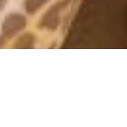
CS
27 November, 2012 - 21:36
Jag har legat på soffan hela kvällen och vilat. Min pojkvän
lagade mat och nu blir det te och…..CS! Ja, ni läste rätt. Jag
har börjat spela igen haha. Fan, hade inte spelat på flera år…
Skulle inte börjat igen, man blir ju så jäkla fast i det. MEN det är
ju så kul! Våra nya laptops (hp envy) funkar finfint att spela på
och laggar inte alls, det är bara att koppla in en mus och köra! :)