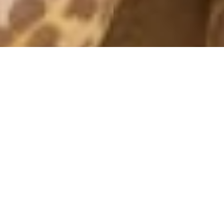
14E DECEMBER 2012
14 December, 2012 - 14:04
Hej bloggen!
Hur mår ni idag? Jag är trött som bara den. Vaknade upp med
magknip imorse, inte så konstigt med tanke på allt jag vräkte i
mig igårkväll. Bubbleroom skickade över en goodiebag full med
knäck, pepparkakor, choklad m.m. Och Aleks kom hem med
lussebullar. Jag kan ju säga såhär, jag har DEFINITIVT fått min
dos av julen nu haha. Stackars lilla magen.
Ställde in morgonens möte med banken och la mig igen. Jag